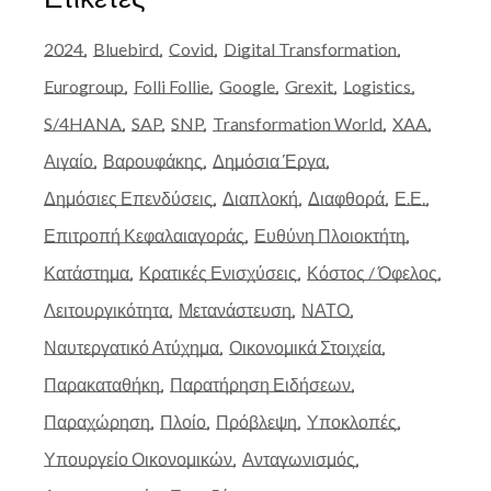
2024
Bluebird
Covid
Digital Transformation
Eurogroup
Folli Follie
Google
Grexit
Logistics
S/4HANA
SAP
SNP
Transformation World
XAA
Αιγαίο
Βαρουφάκης
Δημόσια Έργα
Δημόσιες Επενδύσεις
Διαπλοκή
Διαφθορά
Ε.Ε.
Επιτροπή Κεφαλαιαγοράς
Ευθύνη Πλοιοκτήτη
Κατάστημα
Κρατικές Ενισχύσεις
Κόστος / Όφελος
Λειτουργικότητα
Μετανάστευση
ΝΑΤΟ
Ναυτεργατικό Ατύχημα
Οικονομικά Στοιχεία
Παρακαταθήκη
Παρατήρηση Ειδήσεων
Παραχώρηση
Πλοίο
Πρόβλεψη
Υποκλοπές
Υπουργείο Οικονομικών
Ανταγωνισμός